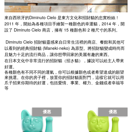
來自西班牙的Diminuto Cielo 是東方文化和招財貓的忠實粉絲！
2011 年，開始為各種項目手繪製一種顏色的幸運貓，2014 年，開
設了 Diminuto Cielo 商店，擁有 15 種顏色和 2 種尺寸的系列。
Diminuto Cielo 招財貓靈感來自日常生活裡的商店、餐館和其他可
以看到的經典招財貓 (Maneki-neko) 為原型。將招財貓變成時尚而
且魅力十足的流行商品，讓你想帶回家的美麗有趣的東西。
在日本文化中非常流行的招財貓（招き貓），據說可以給主人帶來
好運。
各種顏色有不同不同的運氣，你可以根據顏色或者希望達成的願望
來挑選。在你的房子裡，放置你的招財貓面對門，這樣它就可以用
爪子招來你期待的好運，包括愛情、事業、權力、金錢或者幸福等
等
優惠
優惠