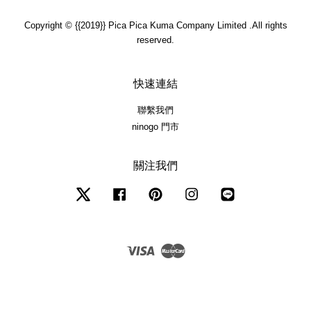
Copyright © {{2019}} Pica Pica Kuma Company Limited .All rights
reserved.
快速連結
聯繫我們
ninogo 門市
關注我們
Twitter
Facebook
Pinterest
Instagram
Line
Visa
Master