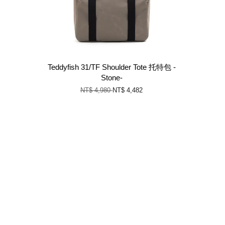
Teddyfish 31/TF Shoulder Tote 托特包 -
Stone-
NT$ 4,980
NT$ 4,482