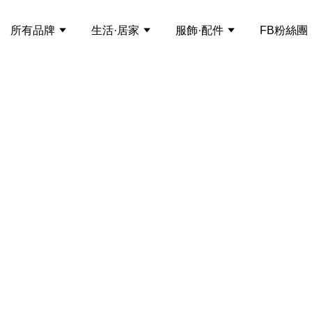
所有品牌
生活·居家
服飾·配件
FB粉絲團