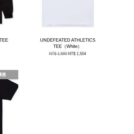
 TEE
UNDEFEATED ATHLETICS
TEE（White）
NT$ 1,880
NT$ 1,504
優惠