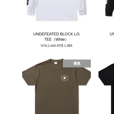
UNDEFEATED BLOCK L/S
U
TEE（White）
NT$ 2,480
NT$ 1,984
優惠