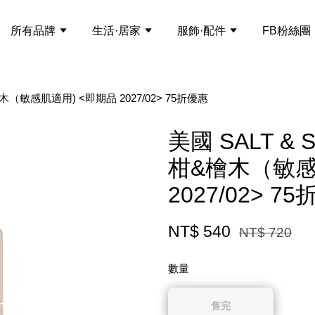
所有品牌
生活·居家
服飾·配件
FB粉絲團
木（敏感肌適用) <即期品 2027/02> 75折優惠
美國 SALT &
柑&檜木（敏感
2027/02> 7
NT$ 540
NT$ 720
數量
售完