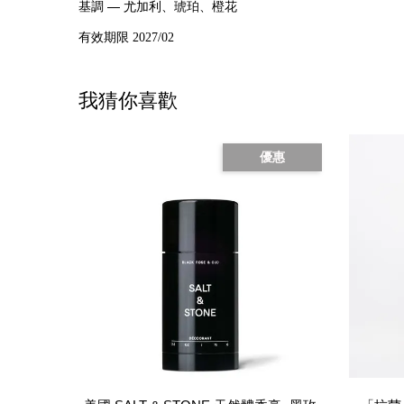
—
基調
尤加利、琥珀、橙花
有效期限 2027/02
我猜你喜歡
優惠