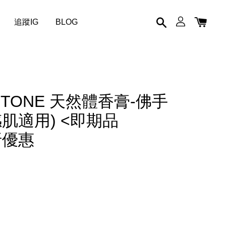
追蹤IG
BLOG
 STONE 天然體香膏-佛手
肌適用) <即期品
5折優惠