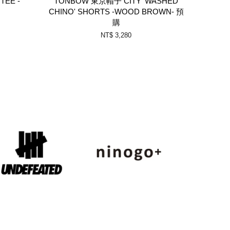
EE -
TONBOW 東京帽子 CITY 'WASHED
CHINO' SHORTS -WOOD BROWN- 預
購
NT$ 3,280