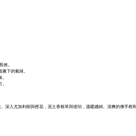
時長效。
蓋腋下的氣味。
味。
方。
。深入尤加利樹與橙花，泥土香根草與琥珀，溫暖纏綿。清爽的佛手柑和葡萄