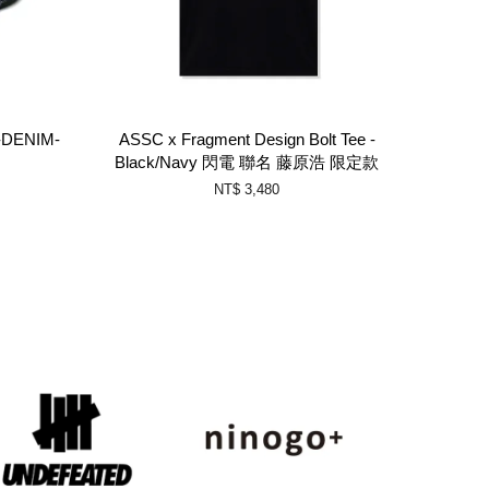
DENIM-
ASSC x Fragment Design Bolt Tee -
Black/Navy 閃電 聯名 藤原浩 限定款
NT$ 3,480