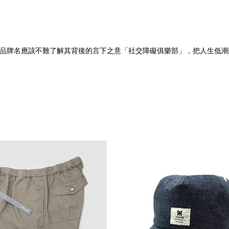
k Lurk所創立，看到品牌名應該不難了解其背後的言下之意「社交障礙俱樂部」