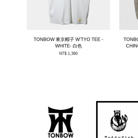
TONBOW 東京帽子 W'TYO TEE -
TONB
WHITE- 白色
CHIN
NT$ 1,380