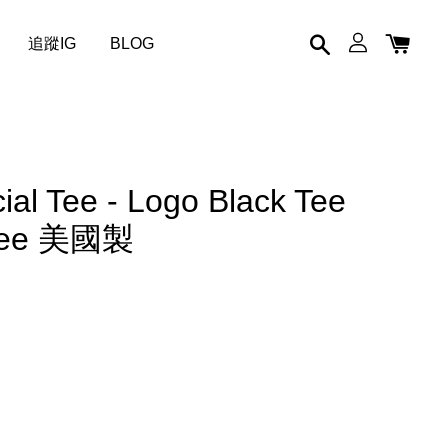
追蹤IG
BLOG
cial Tee - Logo Black Tee
Tee 美國製