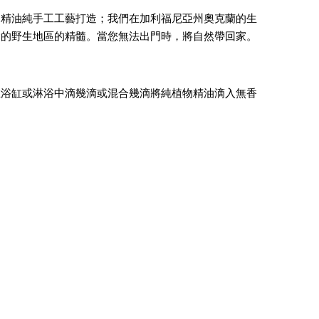
。精油純手工工藝打造；我們在加利福尼亞州奧克蘭的生
愛的野生地區的精髓。當您無法出門時，將自然帶回家。
在浴缸或淋浴中滴幾滴或混合幾滴將純植物精油滴入無香