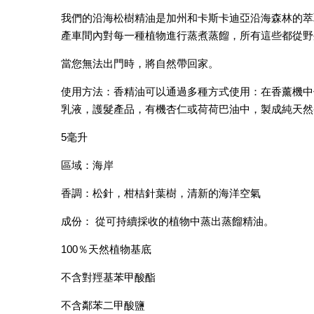
我們的沿海松樹精油是加州和卡斯卡迪亞沿海森林的萃
產車間內對每一種植物進行蒸煮蒸餾，所有這些都從野
當您無法出門時，將自然帶回家。
使用方法：香精油可以通過多種方式使用：在香薰機中
乳液，護髮產品，有機杏仁或荷荷巴油中，製成純天
5毫升
區域：海岸
香調：松針，柑桔針葉樹，清新的海洋空氣
成份： 從可持續採收的植物中蒸出蒸餾精油。
100％天然植物基底
不含對羥基苯甲酸酯
不含鄰苯二甲酸鹽