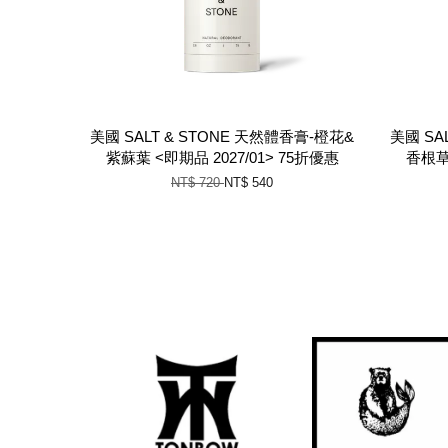
美國 SALT & STONE 天然體香膏-橙花&
美國 SA
紫蘇葉 <即期品 2027/01> 75折優惠
香根草 
NT$ 720
NT$ 540