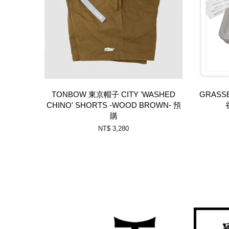
TONBOW 東京帽子 CITY 'WASHED
GRASSE
CHINO' SHORTS -WOOD BROWN- 預
購
NT$ 3,280