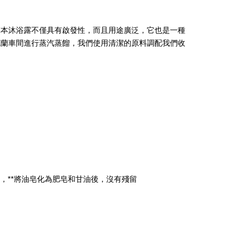
天然草本沐浴露不僅具有啟發性，而且用途廣泛，它也是一種
克蘭車間進行蒸汽蒸餾，我們使用清潔的原料調配我們收
機，**將油皂化為肥皂和甘油後，沒有殘留