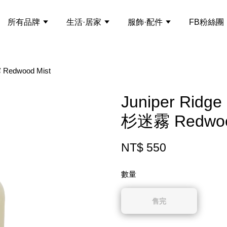
所有品牌
生活·居家
服飾·配件
FB粉絲團
edwood Mist
Juniper R
杉迷霧 Redwoo
NT$ 550
數量
售完