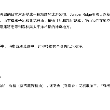
！
的日常淋浴變成一種精緻的沐浴習慣。Juniper Ridge美國
。由有機椰子油和葵花籽油，植物甘油和精油製成，並由我們在奧
浴露將您帶到森林與太平洋相接的神奇地方。
的手中、毛巾或絲瓜絡中，起泡後塗抹全身再以水洗淨。
氣
油*，香精（蒸汽蒸餾精油），迷迭香（迷迭香）花提取物**。 *有