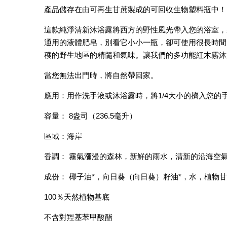
產品儲存在由可再生甘蔗製成的可回收生物塑料瓶中
這款純淨清新沐浴露將西方的野性風光帶入您的浴室，將您
通用的液體肥皂，別看它小小一瓶，卻可使用很長時間
穫的野生地區的精髓和氣味。讓我們的多功能紅木霧沐
當您無法出門時，將自然帶回家。
應用：用作洗手液或沐浴露時，將1/4大小的擠入您
容量： 8盎司（236.5毫升）
區域：海岸
香調： 霧氣瀰漫的森林，新鮮的雨水，清新的沿海空
成份： 椰子油*，向日葵（向日葵）籽油*，水，植物甘
100％天然植物基底
不含對羥基苯甲酸酯