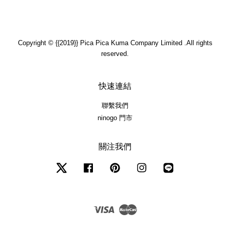
Copyright © {{2019}} Pica Pica Kuma Company Limited .All rights
reserved.
快速連結
聯繫我們
ninogo 門市
關注我們
Twitter
Facebook
Pinterest
Instagram
Line
Visa
Master