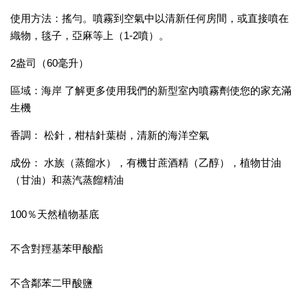
使用方法：搖勻。噴霧到空氣中以清新任何房間，或直接噴在
織物，毯子，亞麻等上（1-2噴）。
2盎司（60毫升）
區域：海岸 了解更多使用我們的新型室內噴霧劑使您的家充滿
生機
香調： 松針，柑桔針葉樹，清新的海洋空氣
成份： 水族（蒸餾水），有機甘蔗酒精（乙醇），植物甘油
（甘油）和蒸汽蒸餾精油
100％天然植物基底
不含對羥基苯甲酸酯
不含鄰苯二甲酸鹽