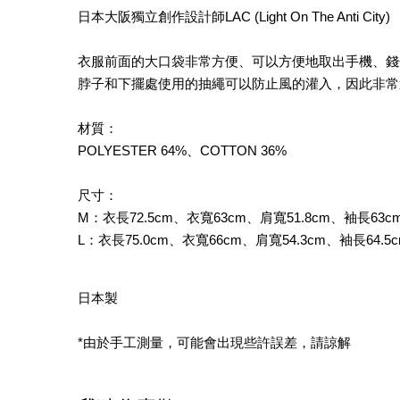
日本大阪獨立創作設計師LAC (Light On The Anti City)
衣服前面的大口袋非常方便、可以方便地取出手機、錢
脖子和下擺處使用的抽繩可以防止風的灌入，因此非常
材質：
POLYESTER 64%、COTTON 36%
尺寸：
M：衣長72.5cm、衣寬63cm、肩寬51.8cm、袖長63c
L：衣長75.0cm、衣寬66cm、肩寬54.3cm、袖長64.5
日本製
*由於手工測量，可能會出現些許誤差，請諒解