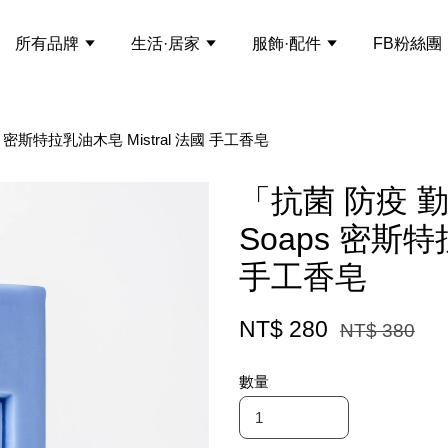
所有品牌
生活·居家
服飾·配件
FB粉絲團
s 密斯特拉乳油木皂 Mistral 法國 手工香皂
「抗菌 防疫 勤洗
Soaps 密斯特
手工香皂
NT$ 280
NT$ 380
數量