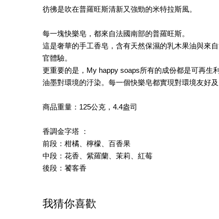
彷彿是吹在普羅旺斯清新又強勁的米特拉斯風。
每一塊快樂皂，都來自法國南部的普羅旺斯。
這是奢華的手工香皂，含有天然保濕的乳木果油與來自
官體驗。
更重要的是，My happy soaps所有的成份都
油墨對環境的汙染。每一個快樂皂都實現對環境友好及
商品重量：125公克，4.4盎司
香調金字塔 ：
前段：柑橘、檸檬、百香果
中段：花香、紫羅蘭、茉莉、紅莓
後段：饕客香
我猜你喜歡