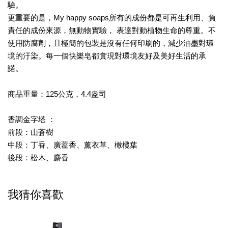
驗。
更重要的是，My happy soaps所有的成份都是可再生利用、負
責任的成份來源，無動物實驗， 表達對動植物生命的尊重。不
使用防腐劑，且極簡的包裝是沒有任何印刷的，減少油墨對環
境的汙染。每一個快樂皂都實現對環境友好及美好生活的承
諾。
商品重量：125公克，4.4盎司
香調金字塔 ：
前段：山蒼樹
中段：丁香、廣藿香、薰衣草、橄欖葉
後段：松木、麝香
我猜你喜歡