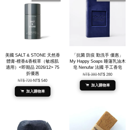
美國 SALT & STONE 天然香
「抗菌 防疫 勤洗手 優惠」
體膏-檀香&香根草（敏感肌
My Happy Soaps 睡蓮乳油木
適用）<即期品 2026/12> 75
皂 Nenufar 法國 手工香皂
折優惠
NT$ 380
NT$ 280
NT$ 720
NT$ 540
加入購物車
加入購物車