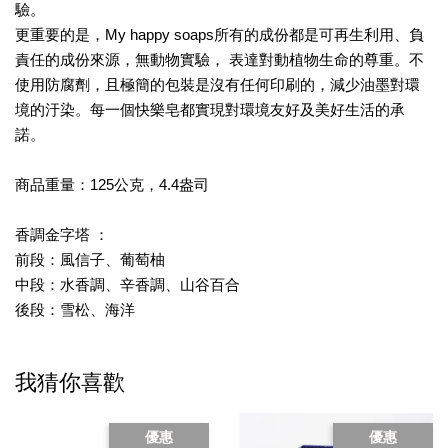
驗。
更重要的是，My happy soaps所有的成份都是可再生利用、負
責任的成份來源，無動物實驗， 表達對動植物生命的尊重。不
使用防腐劑，且極簡的包裝是沒有任何印刷的，減少油墨對環
境的汙染。每一個快樂皂都實現對環境友好及美好生活的承
諾。
商品重量：125公克，4.4盎司
香調金字塔 ：
前段：風信子、葡萄柚
中段：水香調、辛香調、山谷百合
後段：雪松、海洋
我猜你喜歡
優惠
優惠