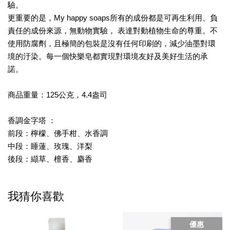
驗。
更重要的是，My happy soaps所有的成份都是可再生利用、負
責任的成份來源，無動物實驗， 表達對動植物生命的尊重。不
使用防腐劑，且極簡的包裝是沒有任何印刷的，減少油墨對環
境的汙染。每一個快樂皂都實現對環境友好及美好生活的承
諾。
商品重量：125公克，4.4盎司
香調金字塔 ：
前段：檸檬、佛手柑、水香調
中段：睡蓮、玫瑰、洋梨
後段：纈草、檀香、麝香
我猜你喜歡
優惠