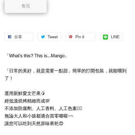
售完
分享
Tweet
Pin it
LINE
「What's this? This is...Mango」
「日常的美好，就是需要一點甜」簡單的打開包裝，就能嚐到
了！
選用新鮮愛文芒果🥭
經低溫烘烤精緻而成💯
不添加防腐劑、人工香料、人工色素👍🏻
無論大人和小孩都適合當零嘴喔~~
讓您可以吃到天然原味果乾😍