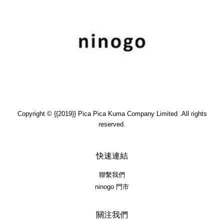
Copyright © {{2019}} Pica Pica Kuma Company Limited .All rights
reserved.
快速連結
聯繫我們
ninogo 門市
關注我們