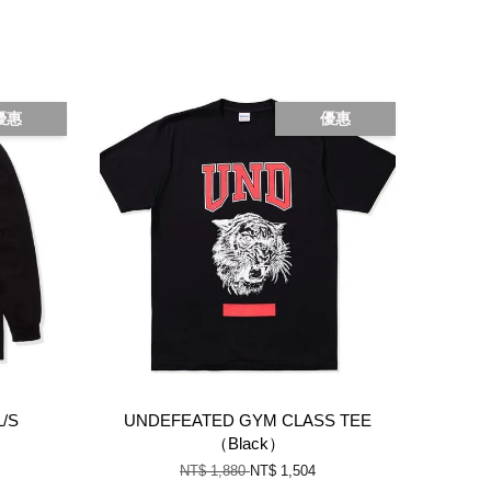
優惠
優惠
/S
UNDEFEATED GYM CLASS TEE
（Black）
NT$ 1,880
NT$ 1,504