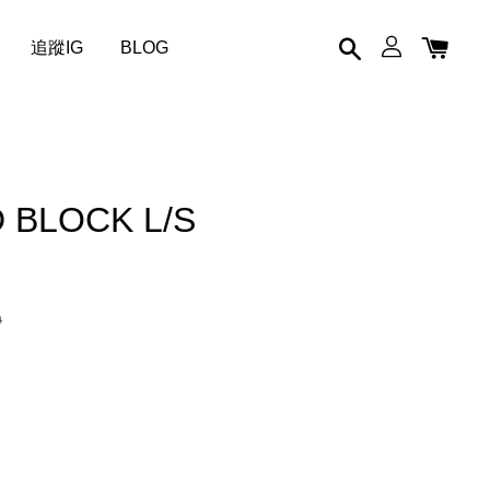
追蹤IG
BLOG
 BLOCK L/S
0