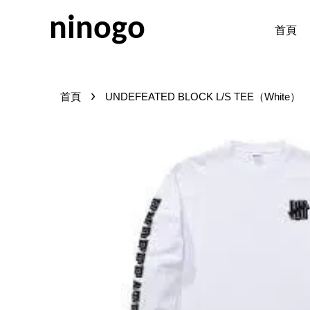
ninogo
首頁
›
首頁
UNDEFEATED BLOCK L/S TEE（White）